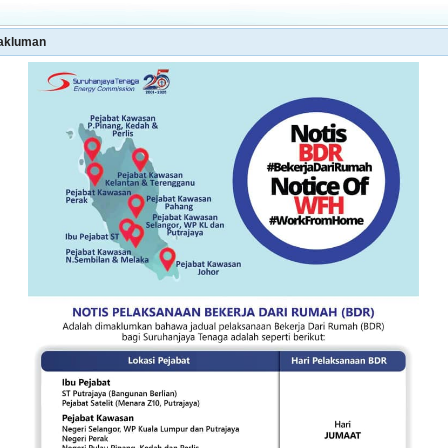
akluman
S
SYARAT PERMOHONAN
MAKLUMAT
STATIS