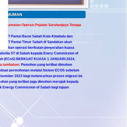
NGUMUMAN
is Penamatan Operasi Pejabat Suruhanjaya Tenaga
Sabah
bat ST Pantai Barat Sabah Kota Kinabalu dan
bat ST Pantai Timur Sabah di Sandakan akan
amatkan operasi berikutan penyerahan kuasa
lselia ST di Sabah kepada Enery Commission of
ah (ECoS) BERKUAT KUASA 1 JANUARI 2024.
ta tambahan:
Pemohon yang terlibat dimohon
buat permohonan melalui Sistem ECOS sebelum
isember 2023 bagi melancarkan proses migrasi ini.
hon yang terlibat juga dimohon merujuk kepada
k Energy Commission of Sabah bagi tujuan
daftaran seterusnya.
atian
iap permohonan yang telah dihantar secara atas
ian pada Sistem ECOS, sila cetak
SURAT
UAN
dan
BORANG ST(KE)1
(
untuk Permohonan
daftaran Orang Kompeten
) dan
HANTAR
ke Pejabat