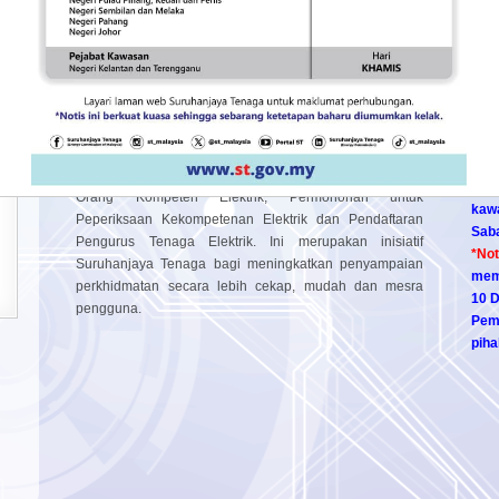
PENGENALAN
PE
S
Not
istem ECOS menyediakan perkhidmatan atas talian
Di 
untuk perkhidmatan-perkhidmatan seperti Pendaftaran
Peja
Kontraktor Elektrik, Pendaftaran Pepasangan Elektrik,
Peja
Pelesenan Pepasangan Persendirian, Pendaftaran
men
Orang Kompeten Elektrik, Permohonan untuk
kawa
Peperiksaan Kekompetenan Elektrik dan Pendaftaran
Sab
Pengurus Tenaga Elektrik. Ini merupakan inisiatif
*No
Suruhanjaya Tenaga bagi meningkatkan penyampaian
mem
perkhidmatan secara lebih cekap, mudah dan mesra
10 D
pengguna.
Pemo
piha
pen
Perh
Set
tal
AK
Pen