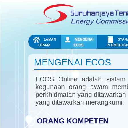
Skip to Content
NAVIGATION
LAMAN
MENGENAI
SYAR
UTAMA
ECOS
PERMOHON
MENGENAI ECOS
ECOS Online adalah sistem 
kegunaan orang awam membu
perkhidmatan yang ditawarkan
yang ditawarkan merangkumi:
ORANG KOMPETEN