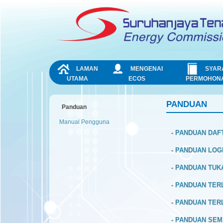
Skip to Content
NAVIGATION
LAMAN
MENGENAI
SYAR
UTAMA
ECOS
PERMOHON
PANDUAN
Panduan
Manual Pengguna
-
PANDUAN DAF
-
PANDUAN LOGI
-
PANDUAN TUK
-
PANDUAN TER
-
PANDUAN TER
-
PANDUAN SEM