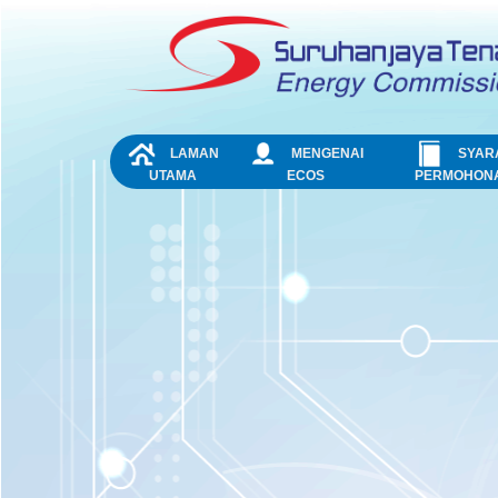
Skip to Content
NAVIGATION
LAMAN
MENGENAI
SYAR
UTAMA
ECOS
PERMOHON