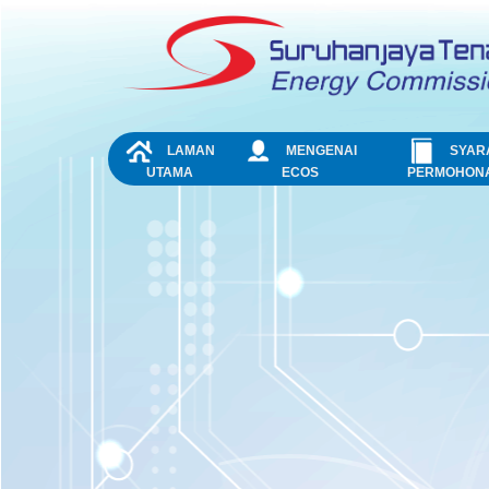
Skip to Content
NAVIGATION
LAMAN
MENGENAI
SYAR
UTAMA
ECOS
PERMOHON